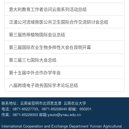
意大利教育工作者访问云南系列活动总结
泛湄公河流域兽医公共卫生国际合作交流研讨会总结
第三届热带植物国际会议总结
第三届国际农业生物多样性大会在昆明开幕
第三届三七国际大会总结
第十五届中外合作办学年会
八届跨境电子商务国际学术论坛总结
联系地址：云南省昆明市北郊黑龙潭 云南农业大学
电话：0871-65227733、0871-65228040 邮编：650201
传真：0871-65228303 邮箱:yauio@ynau.edu.cn
International Cooperation and Exchange Department Yunnan Agricultural