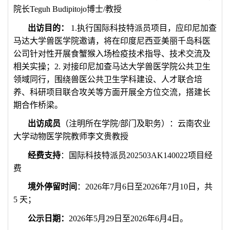
院长
Teguh Budipitojo
博士
/
教授
出访目的：
1.
执行国际科技特派员项目，应印尼加查
马达大学兽医学院邀请，将在印度尼西亚美丽千岛科医
公司针对性开展食蟹猴入场检疫技术指导、技术交流及
相关实操；
2.
对接印尼加查马达大学兽医学院公共卫生
领域同行，围绕兽医公共卫生学科建设、人才联合培
养、科研项目联合攻关等方面开展全方位交流，搭建长
期合作桥梁。
出访成员
（注明所在学院
/
部门及职务）：云南农业
大学动物医学院教师李文贵教授
经费支持
：国际科技特派员
202503AK140022
项目经
费
境外停留时间
：
2026
年
7
月
6
日至
2026
年
7
月
10
日，共
5
天；
公示日期：
2026
年
5
月
29
日至
2026
年
6
月
4
日。