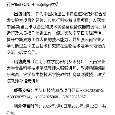
行官
llmi G.N. Hewajulige
教授
出访目的：
作为中国
-
斯里兰卡特色植物资源联合研
发实验室项目的延续，
1.
执行科技特派员项目；
2.
落实
中国
-
斯里兰卡联合生物技术实验室设备仪器的调试、试
运行及人员操作培训工作，促进实验室早日实际运转，
提升中斯双方工作人员的技术能力，并加强云南农业大
学与斯里兰卡工业技术研究院在生物技术及学术领域的
交流与后续合作。
出访成员
（注明所在学院
/
部门及职务）：云南农业
大学食品科学技术学院教师朱强强讲师、教师杨瑞娟副
研究员，农学与生物技术学院教师杜晓翠副教授，理学
院教师孙培元讲师
经费支持
：国际科技特派员项目经费
A3032025075
、
A3032025214
、
A3032025068
、
A3032025067
境外停留时间
：
2026
年
7
月
6
日至
2026
年
7
月
12
日，共
7
天；