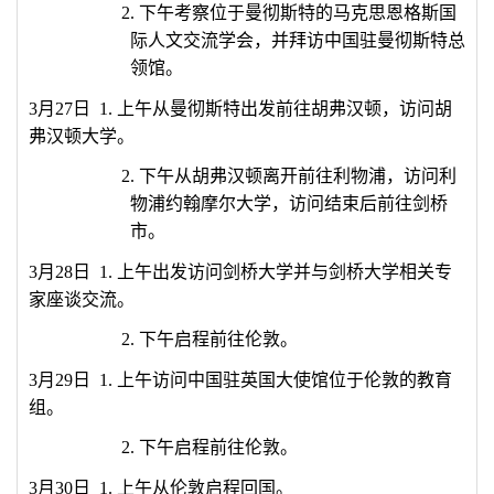
2.
下午考察位于曼彻斯特的马克思恩格斯国
际人文交流学会，并拜访中国驻曼彻斯特总
领馆。
3
月
27
日
1
.
上午从曼彻斯特出发前往胡弗汉顿，访问胡
弗汉顿大学。
2
.
下午从胡弗汉顿离开前往利物浦，访问利
物浦约翰摩尔大学，访问结束后前往剑桥
市。
3
月
28
日
1
.
上午出发访问剑桥大学并与剑桥大学相关专
家座谈交流。
2.
下午启程前往伦敦。
3
月
29
日
1
.
上午访问中国驻英国大使馆位于伦敦的教育
组。
2.
下午启程前往伦敦。
3
月
30
日
1
.
上午从伦敦启程回国。