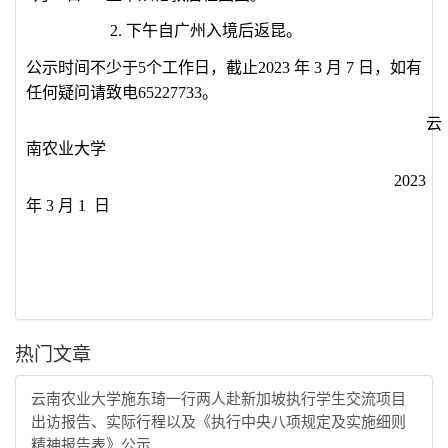
2.
下午自广州入境后返昆。
公示时间
不少于
5
个工作日，
截止
20
23
年
3
月
7
日，如有
任何疑问请致电
65227733
。
云
南农业大学
2023
年
3
月
1
日
热门文章
云南农业大学施东琦一行两人赴新加坡执行学生交流项目
出访报告、实际行程以及《执行中央八项规定及实施细则
精神报告表》公示