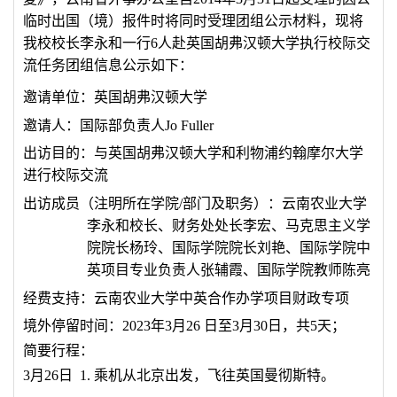
临时出国（境）报件时将同时受理团组公示材料，现将
我校
校长李永和一行
6
人赴英国胡弗汉顿大学执行校际交
流任务
团组信息公示如下：
邀请单位
：英国胡弗汉顿大学
邀请人：国际部负责人
Jo Fuller
出访目的：与英国胡弗汉顿大学和利物浦约翰摩尔大学
进行校际交流
出访成员（注明所在学院
/
部门及职务）
：
云南农业大学
李永和校长、财务处处长李宏、马克思主义学
院院长杨玲、国际学院院长刘艳、国际学院中
英项目专业负责人张辅霞、国际学院教师陈亮
经费支持：云南农业大学
中英合作办学项目财政专项
境外停留时间：
2023
年
3
月
26
日至
3
月
30
日，共
5
天
；
简要行程：
3
月
26
日
1
.
乘机从北京出发，飞往英国曼彻斯特。