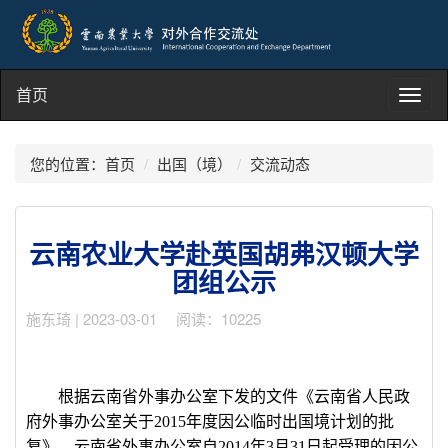
首页
Toggl
navig
您的位置：
首页
出国（境）
交流动态
云南农业大学赴英国胡弗汉顿大学
团组公示
施东琦 | 2023-03-01 阅读：10225
根据云南省外事办公室下发的文件《云南省人民政
府外事办公室关于
2015
年度因公临时出国境计划的批
复》，云南省外事办公室自
2014
年
3
月
31
日起受理的因公