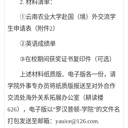
2.
材料清单：
①
云南农业大学赴国（境）外交流学
生申请表（附件
2
）
②英语成绩单
③
在校期间获奖证书复印件（可选）
上述材料纸质版、电子版各一份，请
学院外事专办员将纸质版报送至对外合作
交流处海外关系拓展办公室（耕读楼
626
），电子版以“罗汉普顿
-
学院”的文件名
打包发送至邮箱：
yauice@126.com.